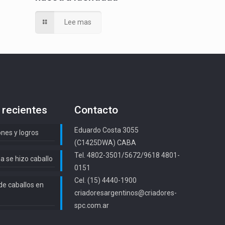
Lee mas
 recientes
Contacto
Eduardo Costa 3055
ones y logros
(C1425DWA) CABA
Tel. 4802-3501/5672/9618 4801-
a se hizo caballo
0151
Cel. (15) 4440-1900
de caballos en
criadoresargentinos@criadores-
spc.com.ar