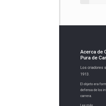
Acerca de 
Pura de Ca
Los criadores 
1913.
El objeto era for
defensa de los in
carrera.
Lee más