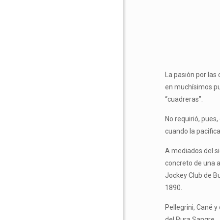
La pasión por las
en muchísimos pue
“cuadreras”.
No requirió, pues,
cuando la pacific
A mediados del si
concreto de una a
Jockey Club de Bu
1890.
Pellegrini, Cané y
del Pura Sangre.