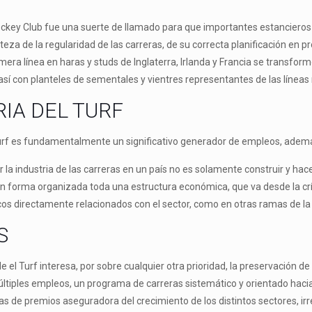
ockey Club fue una suerte de llamado para que importantes estancieros 
teza de la regularidad de las carreras, de su correcta planificación en p
mera línea en haras y studs de Inglaterra, Irlanda y Francia se transfo
 así con planteles de sementales y vientres representantes de las línea
RIA DEL TURF
Turf es fundamentalmente un significativo generador de empleos, además
r la industria de las carreras en un país no es solamente construir y hac
 forma organizada toda una estructura económica, que va desde la crí
os directamente relacionados con el sector, como en otras ramas de la 
S
l Turf interesa, por sobre cualquier otra prioridad, la preservación de l
tiples empleos, un programa de carreras sistemático y orientado hacia la
cas de premios aseguradora del crecimiento de los distintos sectores, ir