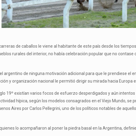
 carreras de caballos le viene al habitante de este país desde los tiemp
blos rurales del interior, no había celebración popular que no contas
 el argentino de ninguna motivación adicional para que le prendiese el en
ación y organización nacional le permitió dirigir su mirada hacia Europa 
glo 19º existían varios focos de esfuerzo desperdigados y aún intento
ctividad hípica, según los modelos consagrados en el Viejo Mundo, se p
enos Aires por Carlos Pellegrini, uno de los políticos notables de aquel
 quienes lo acompañaron al poner la piedra basal en la Argentina, definie