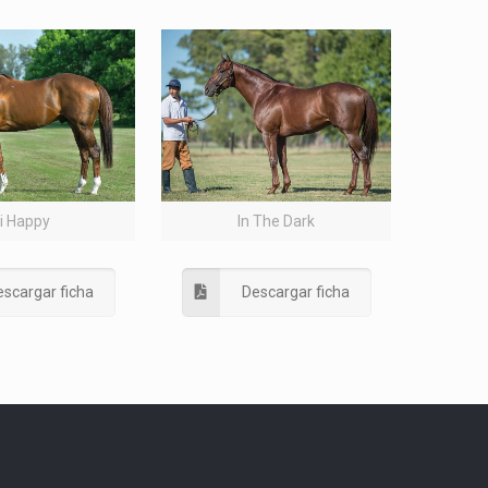
i Happy
In The Dark
scargar ficha
Descargar ficha