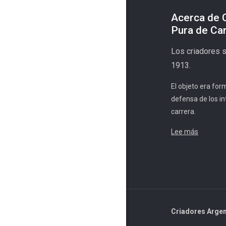
Acerca de 
Pura de Ca
Los criadores 
1913.
El objeto era for
defensa de los in
carrera.
Lee más
Criadores Argen