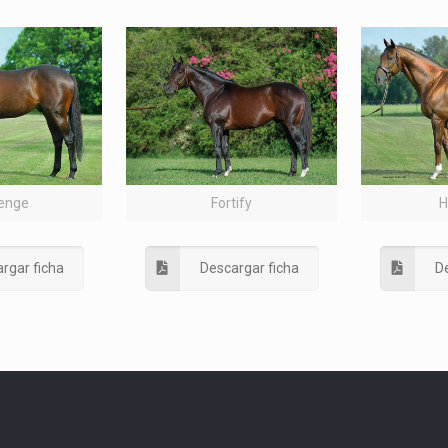
enge
Fortify
H
rgar ficha
Descargar ficha
De