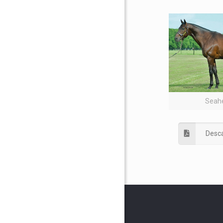
Seah
Desca