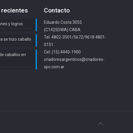
 recientes
Contacto
Eduardo Costa 3055
ones y logros
(C1425DWA) CABA
Tel. 4802-3501/5672/9618 4801-
a se hizo caballo
0151
Cel. (15) 4440-1900
de caballos en
criadoresargentinos@criadores-
spc.com.ar