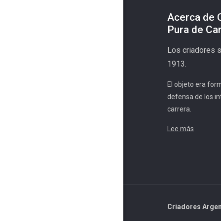
Acerca de 
Pura de Ca
Los criadores 
1913.
El objeto era for
defensa de los in
carrera.
Lee más
Criadores Argen