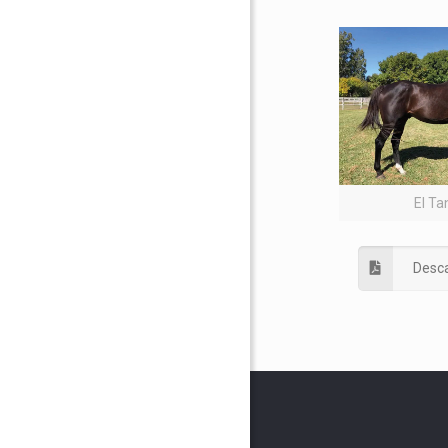
El Ta
Desca