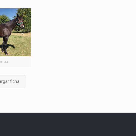
nuca
rgar ficha