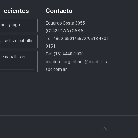
 recientes
Contacto
Eduardo Costa 3055
ones y logros
(C1425DWA) CABA
Tel. 4802-3501/5672/9618 4801-
a se hizo caballo
0151
Cel. (15) 4440-1900
de caballos en
criadoresargentinos@criadores-
spc.com.ar